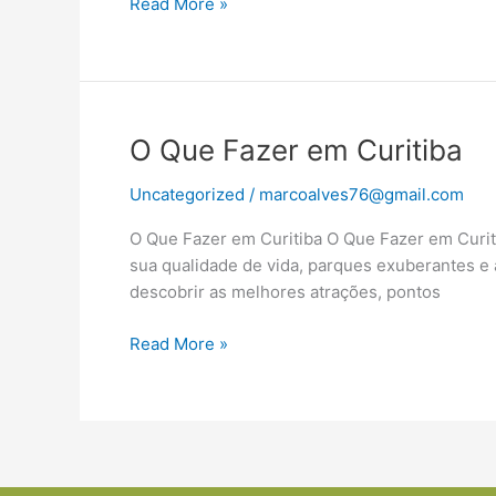
Read More »
Durante
o
Ano
Todo
O
O Que Fazer em Curitiba
Que
Uncategorized
/
marcoalves76@gmail.com
Fazer
em
O Que Fazer em Curitiba O Que Fazer em Curiti
Curitiba
sua qualidade de vida, parques exuberantes e 
descobrir as melhores atrações, pontos
Read More »