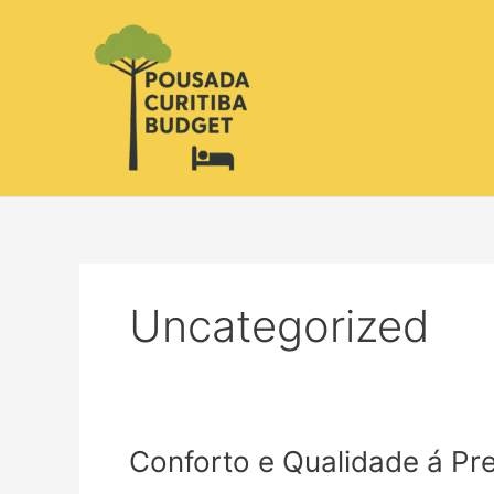
Ir
para
o
conteúdo
Uncategorized
Conforto
Conforto e Qualidade á Pr
e