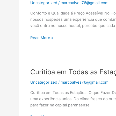
Uncategorized
/
marcoalves76@gmail.com
Qualidade
á
Conforto e Qualidade á Preço Acessível No Hos
Preço
nossos hóspedes uma experiência que combin
Acessível
você entra no nosso hostel, percebe que cada 
Read More »
Curitiba
Curitiba em Todas as Esta
em
Uncategorized
/
marcoalves76@gmail.com
Todas
as
Curitiba em Todas as Estações: O que Fazer D
Estações:
uma experiência única. Do clima fresco do out
O
para fazer na capital paranaense.
que
Fazer